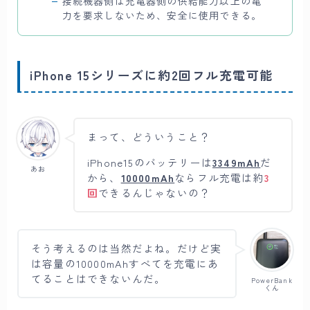
接続機器側は充電器側の供給能力以上の電
力を要求しないため、安全に使用できる。
iPhone 15シリーズに約2回フル充電可能
まって、どういうこと？
iPhone15のバッテリーは
3349mAh
だ
あお
から、
10000mAh
ならフル充電は約
3
回
できるんじゃないの？
そう考えるのは当然だよね。だけど実
は容量の10000mAhすべてを充電にあ
てることはできないんだ。
PowerBank
くん