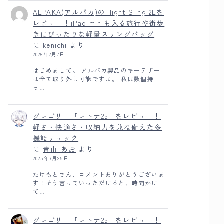
ALPAKA(アルパカ)のFlight Sling 2Lを
レビュー！iPad miniも入る旅行や街歩
きにぴったりな軽量スリングバッグ
に
kenichi
より
2026年2月7日
はじめまして。 アルパカ製品のキーテザー
は全て取り外し可能ですよ。 私は数個持
っ…
グレゴリー「レトナ25」をレビュー！
軽さ・快適さ・収納力を兼ね備えた多
機能リュック
に
青山 あお
より
2025年7月25日
たけもとさん、コメントありがとうございま
す！そう言っていっただけると、時間かけ
て…
グレゴリー「レトナ25」をレビュー！