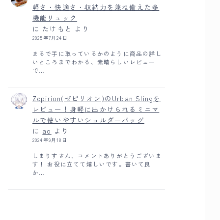
軽さ・快適さ・収納力を兼ね備えた多
機能リュック
に
たけもと
より
2025年7月24日
まるで手に取っているかのように商品の詳し
いところまでわかる、素晴らしいレビュー
で…
Zepirion(ゼピリオン)のUrban Slingを
レビュー！身軽に出かけられるミニマ
ルで使いやすいショルダーバッグ
に
ao
より
2024年9月18日
しまりすさん、コメントありがとうございま
す！ お役に立てて嬉しいです。書いて良
か…