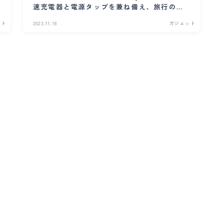
速充電器と電源タップを兼ね備え、旅行のお
供に最適！
ット
2023.11.18
ガジェット