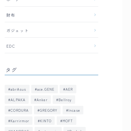
財布
ガジェット
EDC
タグ
abrAsus
ace.GENE
AER
ALPAKA
Anker
Bellroy
CORDURA
GREGORY
Incase
Karrirmor
KINTO
MOFT