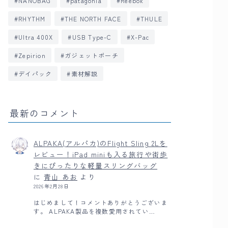
NANOBAG
patagonia
Reebok
RHYTHM
THE NORTH FACE
THULE
Ultra 400X
USB Type-C
X-Pac
Zepirion
ガジェットポーチ
デイパック
素材解説
最新のコメント
ALPAKA(アルパカ)のFlight Sling 2Lを
レビュー！iPad miniも入る旅行や街歩
きにぴったりな軽量スリングバッグ
に
青山 あお
より
2026年2月28日
はじめまして！コメントありがとうございま
す。 ALPAKA製品を複数愛用されてい…