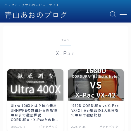
バックパック中心のレビューサイト
青山あおのブログ
MENU
TAG
記事一覧
バックパック
X-Pac
スリング
ポーチ
財布
ガジェット
EDC
Ultra 400Xとは？核心素材
1680D CORDURA vs X-Pac
UHMWPEの詳細から性能10
VX42｜Aer製品の2大素材を
項目まで徹底解説｜
10項目で徹底比較
CORDURA・X-Pacとの比較
プロフィール
も
2026.04.12
バックパック
2025.04.16
バックパック