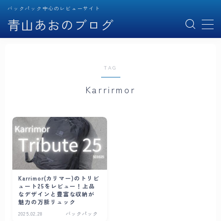
バックパック中心のレビューサイト
青山あおのブログ
MENU
TAG
記事一覧
バックパック
Karrirmor
スリング
ポーチ
財布
ガジェット
EDC
Karrimor(カリマー)のトリビ
ュート25をレビュー！上品
なデザインと豊富な収納が
魅力の万能リュック
プロフィール
2025.02.28
バックパック