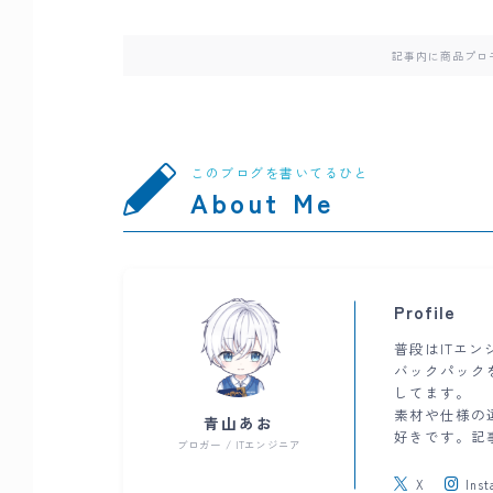
記事内に商品プロ
このブログを書いてるひと
About Me
Profile
普段はITエ
バックパック
してます。
素材や仕様の
青山あお
好きです。記
ブロガー / ITエンジニア
X
Ins