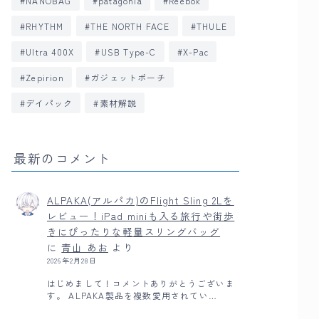
NANOBAG
patagonia
Reebok
RHYTHM
THE NORTH FACE
THULE
Ultra 400X
USB Type-C
X-Pac
Zepirion
ガジェットポーチ
デイパック
素材解説
最新のコメント
ALPAKA(アルパカ)のFlight Sling 2Lを
レビュー！iPad miniも入る旅行や街歩
きにぴったりな軽量スリングバッグ
に
青山 あお
より
2026年2月28日
はじめまして！コメントありがとうございま
す。 ALPAKA製品を複数愛用されてい…