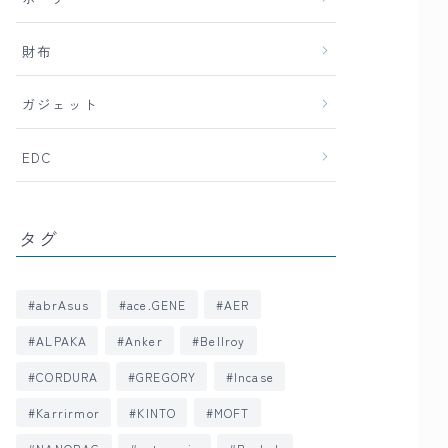
財布
ガジェット
EDC
タグ
abrAsus
ace.GENE
AER
ALPAKA
Anker
Bellroy
CORDURA
GREGORY
Incase
Karrirmor
KINTO
MOFT