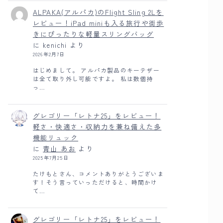
ALPAKA(アルパカ)のFlight Sling 2Lを
レビュー！iPad miniも入る旅行や街歩
きにぴったりな軽量スリングバッグ
に
kenichi
より
2026年2月7日
はじめまして。 アルパカ製品のキーテザー
は全て取り外し可能ですよ。 私は数個持
っ…
グレゴリー「レトナ25」をレビュー！
軽さ・快適さ・収納力を兼ね備えた多
機能リュック
に
青山 あお
より
2025年7月25日
たけもとさん、コメントありがとうございま
す！そう言っていっただけると、時間かけ
て…
グレゴリー「レトナ25」をレビュー！