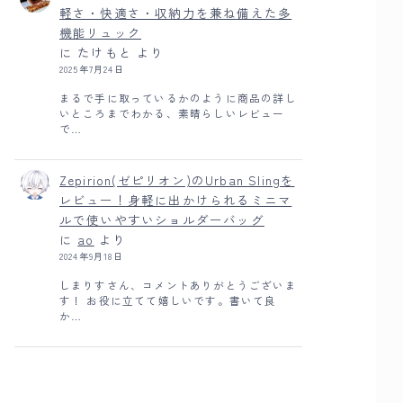
軽さ・快適さ・収納力を兼ね備えた多
機能リュック
に
たけもと
より
2025年7月24日
まるで手に取っているかのように商品の詳し
いところまでわかる、素晴らしいレビュー
で…
Zepirion(ゼピリオン)のUrban Slingを
レビュー！身軽に出かけられるミニマ
ルで使いやすいショルダーバッグ
に
ao
より
2024年9月18日
しまりすさん、コメントありがとうございま
す！ お役に立てて嬉しいです。書いて良
か…